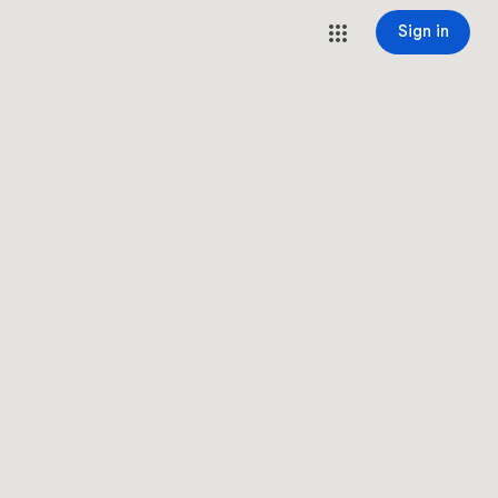
Sign in