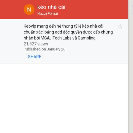
kèo nhà cái
Nuzzi Fornai
Keovip mang đến hệ thống tỷ lệ kèo nhà cái
chuẩn xác, bảng odd độc quyền được cấp chứng
nhận bởi MGA, iTech Labs và Gambling
Commission. Nền tảng cam kết cung cấp môi
Keovip mang đến hệ thống tỷ lệ kèo nhà cái
21,827 views
Published on January 26
trường cá cược minh bạch, công bằng và uy tín
chuẩn xác, bảng odd độc quyền được cấp chứng
cho người chơi.
nhận bởi MGA, iTech Labs và Gambling
SHARE
Commission. Nền tảng cam kết cung cấp môi
Địa chỉ: 155B Nguyễn Văn Tăng, Long Thạnh Mỹ,
trường cá cược minh bạch, công bằng và uy tín
Thủ Đức, Hồ Chí Minh, Việt Nam
cho người chơi.
SĐT: 0352783862
Địa chỉ: 155B Nguyễn Văn Tăng, Long Thạnh Mỹ,
Thủ Đức, Hồ Chí Minh, Việt Nam
Website:
https://metaworldcup2022.us.com/
SĐT: 0352783862
Email: admin@keovip.page
Website:
https://metaworldcup2022.us.com/
Người sáng lập/CEO: Nguyễn Văn Nghĩa
Email: admin@keovip.page