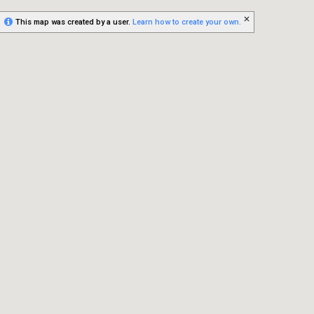
This map was created by a user.
Learn how to create your own.