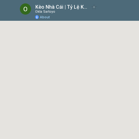
Kèo Nhà Cái | Tỷ Lệ Keonhacai5 Bóng Đá Trực Tuyến Hôm Nay
Okta Sartoyo
About