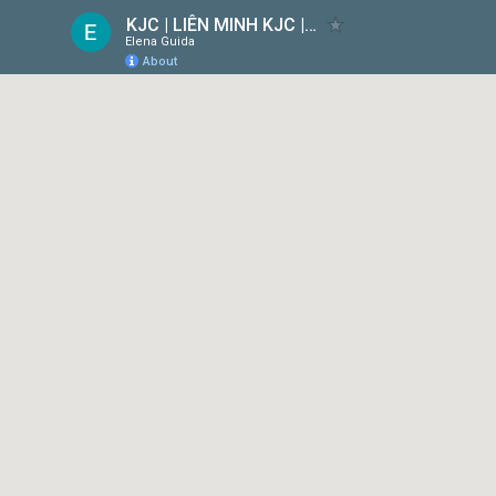
KJC | LIÊN MINH KJC | MỖI BƯỚC ĐI - MỖI Ý TƯỞNG
Elena Guida
About