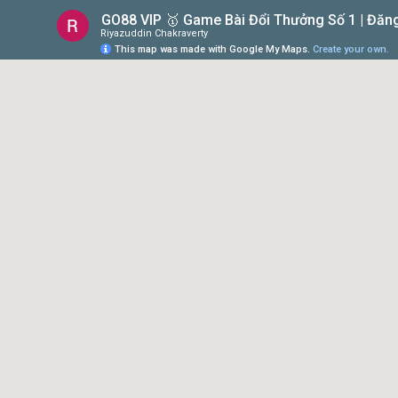
GO88 VIP 🥇 Game Bài Đổi Thưởng Số 1 | Đăn
Riyazuddin Chakraverty
This map was made with Google My Maps.
Create your own.